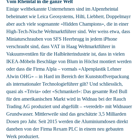
Vom Rheintal in die ganze Welt
Einige weltbekannte Unternehmen sind im Alpenrheintal
beheimatet wie Leica Geosystems, Hilti, Liebherr, Doppelmayr
aber auch viele sogenannte «Hidden Champions», die in einer
High-Tech-Nische Weltmarktführer sind. Wer weiss etwa, dass
Miniaturschrauben von SFS Heerbrugg in jedem iPhone
verschraubt sind, dass VAT in Haag Weltmarktführer in
Vakuumventilen für die Halbleiterindustrie ist, dass in vielen
IKEA-Möbeln Beschläge von Blum in Höchst montiert werden
oder dass die Firma Alpla – vormals «Alpenplastik Lehner
Alwin OHG» – in Hard im Bereich der Kunststoffverpackung
als internationaler Technologieführer gilt? Und schliesslich,
quasi als «Trivia» oder «Schmankerl»: Das gesamte Red Bull
für den amerikanischen Markt wird in Widnau bei der Rauch
Trading AG produziert und abgefüllt – «veredelt» mit Widnauer
Grundwasser. Mittlerweile sind das geschätzte 3,5 Milliarden
Dosen pro Jahr. Seit 2015 werden die Aluminiumdosen direkt
daneben von der Firma Rexam PLC in einem neu gebauten
Werk produziert.