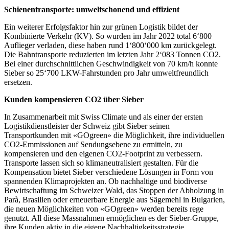
Schienentransporte: umweltschonend und effizient
Ein weiterer Erfolgsfaktor hin zur grünen Logistik bildet der
Kombinierte Verkehr (KV). So wurden im Jahr 2022 total 6‘800
Auflieger verladen, diese haben rund 1‘800‘000 km zurückgelegt.
Die Bahntransporte reduzierten im letzten Jahr 2‘083 Tonnen CO2.
Bei einer durchschnittlichen Geschwindigkeit von 70 km/h konnte
Sieber so 25‘700 LKW-Fahrstunden pro Jahr umweltfreundlich
ersetzen.
Kunden kompensieren CO2 über Sieber
In Zusammenarbeit mit Swiss Climate und als einer der ersten
Logistikdienstleister der Schweiz gibt Sieber seinen
Transportkunden mit «GOgreen» die Möglichkeit, ihre individuellen
CO2-Emmissionen auf Sendungsebene zu ermitteln, zu
kompensieren und den eigenen CO2-Footprint zu verbessern.
Transporte lassen sich so klimaneutralisiert gestalten. Für die
Kompensation bietet Sieber verschiedene Lösungen in Form von
spannenden Klimaprojekten an. Ob nachhaltige und biodiverse
Bewirtschaftung im Schweizer Wald, das Stoppen der Abholzung in
Parà, Brasilien oder erneuerbare Energie aus Sägemehl in Bulgarien,
die neuen Möglichkeiten von «GOgreen» werden bereits rege
genutzt. All diese Massnahmen ermöglichen es der Sieber-Gruppe,
ihre Kunden aktiv in die eigene Nachhaltigkeitsstrategie