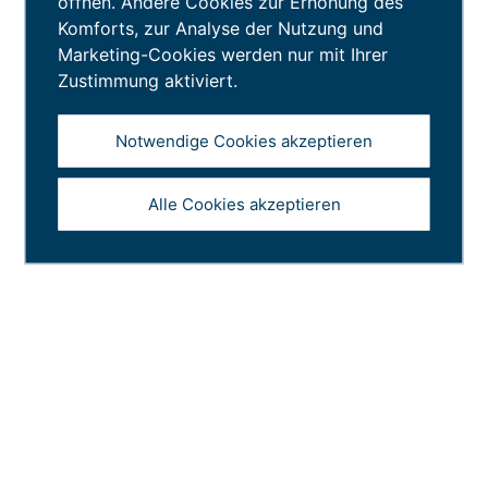
öffnen. Andere Cookies zur Erhöhung des
Komforts, zur Analyse der Nutzung und
Marketing-Cookies werden nur mit Ihrer
Arbeiten
Zustimmung aktiviert.
Leben
Notwendige Cookies akzeptieren
Entdecken
Alle Cookies akzeptieren
Sponsoren
Über uns
Verein St.Galler Rheintal
Rhinfluencer
Nico’s Rheintal