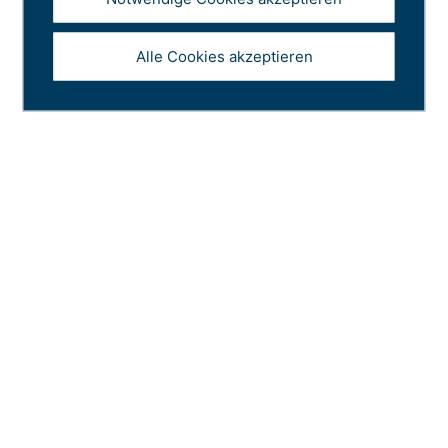
Über uns
Verein St.Galler Rheintal
Alle Cookies akzeptieren
Rhinfluencer
Nico’s Rheintal
Veranstaltungen
Kontakt
Newsletter
Impressum
Datenschutz