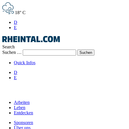
18° C
D
E
Search
Suchen …
Quick Infos
D
E
Arbeiten
Leben
Entdecken
Sponsoren
Über uns